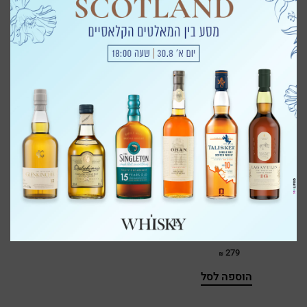
Ardmore
The Irishman
The Irishman
Marsala Cask
Single Malt 12
Armorik
Finish
259
339
Arran
אזל מהמלאי
אזל מהמלאי
As We Get It
Auchentoshan
Auchroisk
Aultmore
Bacardi
The Irishman
Caribbean Cask
Bain's
279
Baker's
הוספה לסל
Balblair