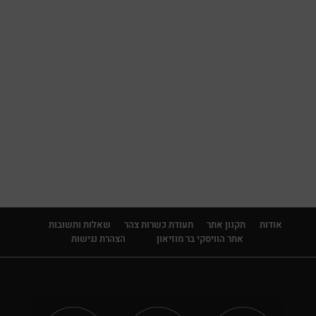
Ballantine's
Ballechin
Balvenie
Basil Hayden's
Beefeater
Beluga
Belvedere
Ben Eideann
אודות
תקנון אתר
תעודת כשרות צהר
שאלות ותשובות
אתר הוויסקי בר מוזיאון
הצהרת נגישות
Ben Nevis
Benriach
Benrinnes