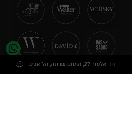
Benromach
Berkeley Square
Berrys' Best Islay
Black Velvet
Blackadder
דוד אלעזר 27, מתחם שרונה, תל אביב
Bladnoch
Bloom
Bombay Sapphire
Booker's
Boondocks