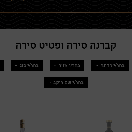
להרשמה
שכחתי סיסמה
קברנה סירה ופטיט סירה
בחר/י מדינה
בחר/י אזור
בחר/י סוג
Cuba
Campbeltown
אדום
בחר/י שם היקב
צרפת
Highlands
בורבון
5 סטונס
Honduras
Islands
בלנדד
בן נון
Nicaragua
Islay
בלנדד גריין
גוש עציון
אירלנד
Lowlands
בלנדד מאלט
הר אודם