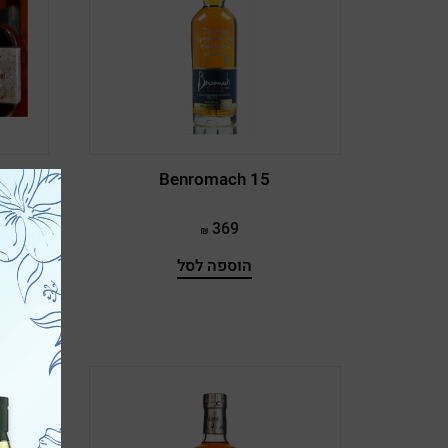
Auchroisk
Aultmore
Bacardi
Bain's
k
Benromach 15
Baker's
369
Ballantine's
הוספה לסל
Balvenie
Basil Hayden's
Beefeater
Beluga