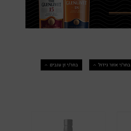
בחר/י אזור גידול
בחר/י זן ענבים
ארה"ב
ברברה
הרי הגליל
גוורצטרמינר
הרי יהודה
גריז
הרי ירושלים
גרנאש
ישראל
גרנאש סירה מורבדרה