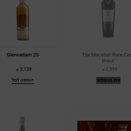
ארצות הברית
Mix Set
גריין וויסקי
הר ברכה
טאייוואן
Speyside
וויסקי אירי
הרצוג
יפן
בלנדד
וויסקי אמריקאי
חברון
ישראל
בלנדד גריין
וויסקי קנדי
טוליפ
Glencadam 25
The Macallan Rare Ca
סקוטלנד
בלנדד מאלט
וויסקי שיפון
טפרברג
Black
עולם
ליקר וויסקי
טנסי
2,139
2,999
טרה די סטה
קנדה
לבן
אזל מהמלאי
הוספה לסל
יתיר
ליקר וויסקי
רמת נגב
סינגל מאלט
רקנאטי
שבלי סט פרי