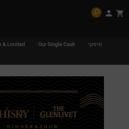
דלג לתוכן
דלג לסרגל הניווט
פתיחת
פתיחת
חלונית
חלונית
משתמש
עגלה
וויסקי
Our Single Cask
e & Limited
סגור
כבר רשומים? התחברו