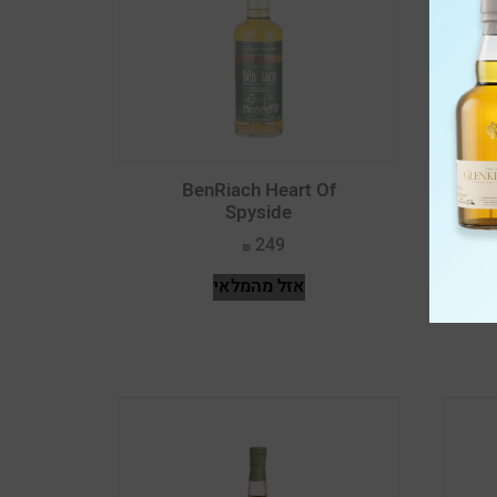
סירה פטיט סירה מלבק
סמיון סובניון בלאן
סנג'ובזה וברברה
פומה בלאן
BenRiach Heart Of
פטיט ורדו
Spyside
פטיט סירה סירה פרנק ומרלו
249
פינו גרי
אזל מהמלאי
פינו נואר
פינו נואר פטיט ורדו
פרנץ קולומברד ריזלינג
פרנק