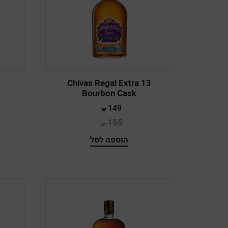
Bloom
Bombay Sapphire
Booker's
Boondocks
Chivas Regal Extra 13
Bourbon Cask
Boplaas
149
Bowmore
155
Brora
הוספה לסל
Bruichladdich
Buffalo Trace
Bull Run
Bulleit