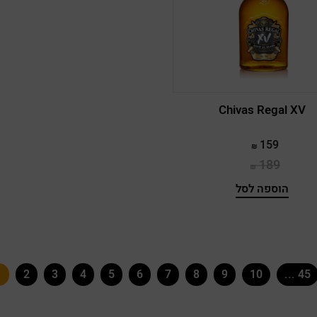
Chivas Regal XV
159
189
הוספה לסל
1
2
3
4
5
6
7
8
9
10
... 45