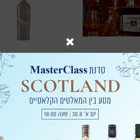
שילה
תבור
Arran Machrie Moor
Slingshot Double Oa
279
399
הוספה לסל
אזל מהמלאי