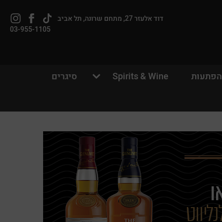
Tiktok
לעמוד
וויסקי
דוד אלעזר 27, מתחם שרונה, תל אביב
link
הפייסבוק
חנות
03-955-1105
של
באינסטגרם
וויסקי
חנות
הפתעות
Spirits & Wine
סיגרים
ש/אורח
ון קלה ומהירה במיוחד. המשיכו למילוי
ת מהיתרונות של משתמש רשום כבר