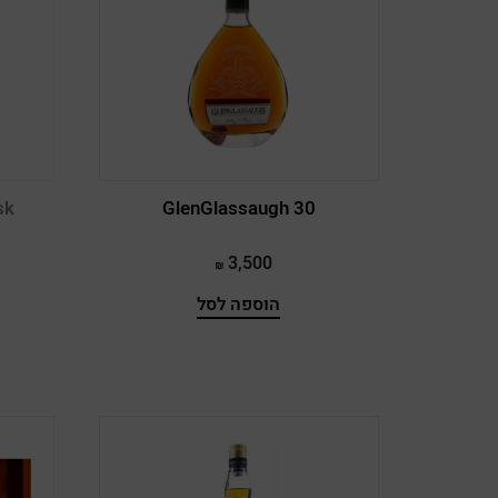
Ailsa Bay
Akashi
Amrut
AnCnoc
sk
GlenGlassaugh 30
Appleton Eastate
Ardbeg
3,500
Ardmore
הוספה לסל
Armorik
Arran
As We Get It
Auchentoshan