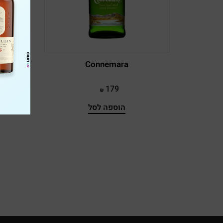
lsa Bay
Akashi
Bradley
Connemara
Amrut
179
AnCnoc
הוספה לסל
Eastate
Ardbeg
rdmore
Armorik
Arran
 Get It