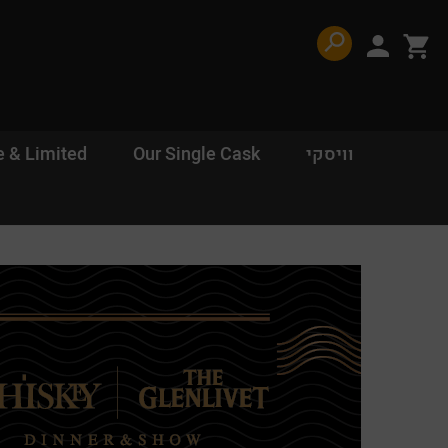
דלג לתוכן
דלג לסרגל הניווט
פתיחת
פתיחת
חלונית
חלונית
משתמש
עגלה
וויסקי
Our Single Cask
e & Limited
סגור
כבר רשומים? התחברו