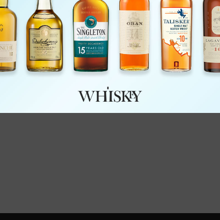
Ai
Alec 
Appleton 
A
As We