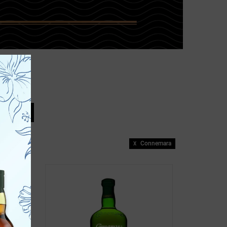
זכור אותי
בחר/י מו
erfeldy
Connemara
X
eranza
 Salute
aradiso
berlour