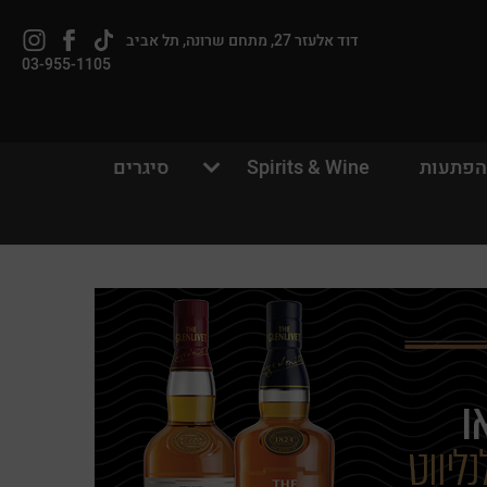
Tiktok
לעמוד
וויסקי
דוד אלעזר 27, מתחם שרונה, תל אביב
link
הפייסבוק
חנות
03-955-1105
של
באינסטגרם
וויסקי
חנות
הפתעות
Spirits & Wine
סיגרים
ש/אורח
ון קלה ומהירה במיוחד. המשיכו למילוי
ת מהיתרונות של משתמש רשום כבר