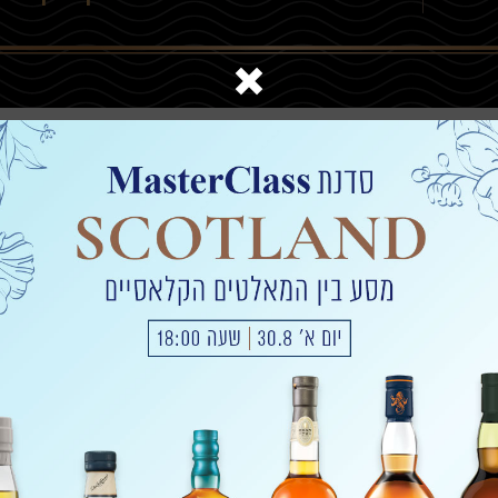
להרשמה
שכחתי סיסמה
Connemara
תג
בחר/י טווח מחיר
בחר/י מדינה
בחר/י
Ab
0-200
אירלנד
סינג
Mast
Royal
P
A