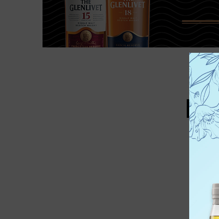
 סוג
ל מאלט