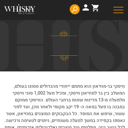
דלג לתוכן
דלג לסרגל הניווט
פתיחת
פתיחת
חלונית
חלונית
משתמש
עגלה
סגור
כבר רשומים? התחברו
אין מוצרים בעגלה
וויסקי בר-מוזיאון הוא מתחם ייחודי מהגדולים מסוגו בעולם,
זכור אותי
שכחתי סיסמה
המשלב בין בר למוזיאון וויסקי, ומכיל מעל 1,002 סוגי וויסקי
מלמעלה מ-13 מדינות שונות ברחבי העולם. הוויסקי ממוקם
במבנה בו פעל במאה ה- 19 יקב מקומי ולאחר מכן, ועד לפני
עשור, שימש את המוסד. כל הבקבוקים המוצגים במוזיאון, אשר
נאספו בקפידה במשך למעלה משנתיים, ניתנים לטעימה ורכישה.
לכל הטוב הזה, מתלווים עוד מוצרים ואלכוהולים איכותיים, אותם