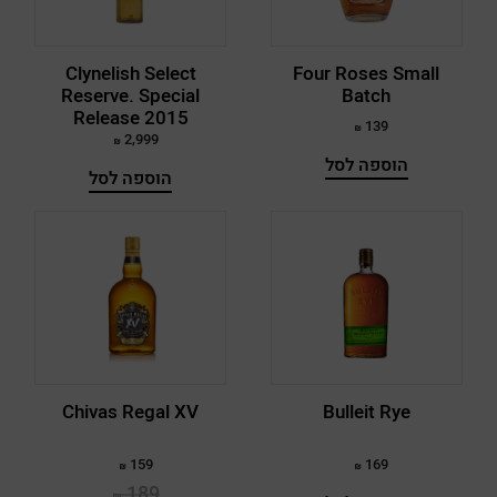
Cambus
Cambus
Clynelish Select
Four Roses Small
Reserve. Special
Batch
Release 2015
Canadian Clab
139
2,999
Canadian Hunter
הוספה לסל
הוספה לסל
Caol Ila
Cardhu
Caribou Crossing
Chita
Chivas Regal
Chivas Regal XV
Bulleit Rye
Classic of Islay
159
169
Clynelish
189