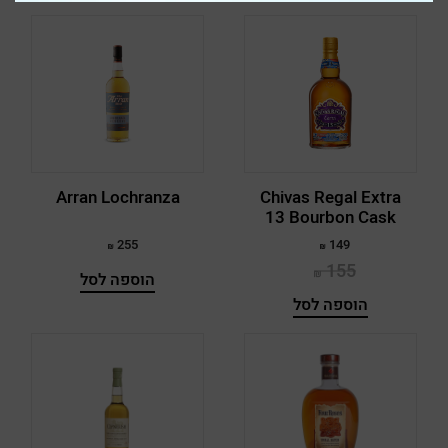
Boplaas
Bowmore
Brora
Bruichladdich
Buffalo Trace
Arran Lochranza
Chivas Regal Extra
13 Bourbon Cask
Bull Run
255
149
Bulleit
155
הוספה לסל
Bunnahabhain
הוספה לסל
Bushmills
Cadenhead
Cally