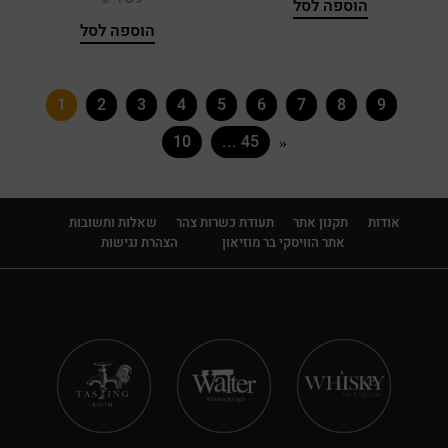
הוספה לסל
הוספה לסל
Cohiba
Compass Box
1
2
3
4
5
6
7
8
9
Connemara
10
... 45
»
Cragganmore
Craigellachie
אודות
תקנון אתר
תעודת כשרות צהר
שאלות ותשובות
אתר הוויסקי בר מוזיאון
הצהרת נגישות
Crown Royal
Cutty Sark
Dailuaine
Dalmore
Dalwhinnie