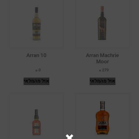
שבלי סט פרי
Ballantine's
שיראז מרלו פטיט ורדו וקברנה סובניון
שילה
Ballechin
שנין בלאן
תבור
Balvenie
שרדונה
Basil Hayden's
Arran 10
Arran Machrie
Beefeater
Moor
0
279
Beluga
אזל מהמלאי
אזל מהמלאי
Belvedere
Ben Eideann
Ben Nevis
Benriach
Benrinnes