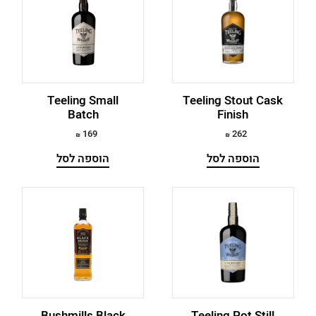
Teeling Small
Teeling Stout Cask
Batch
Finish
169
262
הוספה לסל
הוספה לסל
Bushmills Black
Teeling Pot Still