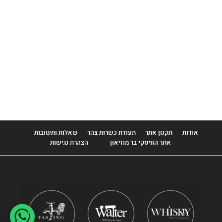
Benriach
Benrinnes
Benromach
Bladnoch
Boondocks
Bowmore
Brora
אודות
תקנון אתר
תעודת כשרות צהר
שאלות ותשובות
אתר הוויסקי בר מוזיאון
הצהרת נגישות
Buffalo Trace
Bull Run
Bulleit
Bunnahabhain