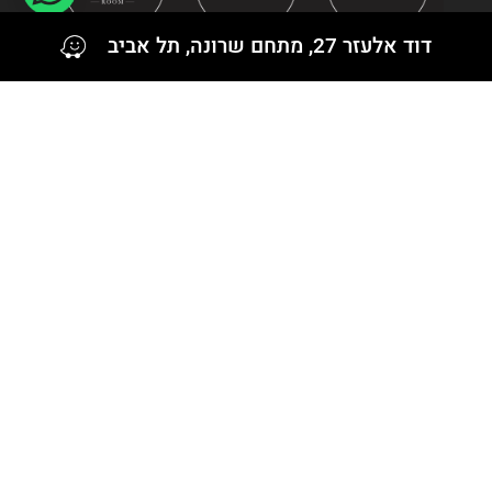
Bushmills
דוד אלעזר 27, מתחם שרונה, תל אביב
Cally
Caol Ila
Caribou Crossing
Chivas Regal
Clynelish
Compass Box
Connemara
Cragganmore
עקבו אחרינו גם ב
Crown Royal