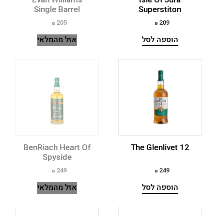
Cutty Sark
Single Barrel
Superstiton
Dailuaine
205
209
הוספה לסל
אזל מהמלאי
Dalwhinnie
Dewar's
Dimple
Drumshanbo
DS Tayman
Eagle Rare
BenRiach Heart Of
The Glenlivet 12
Spyside
Edradour
249
249
Elijah Craig
הוספה לסל
אזל מהמלאי
Evan Williams