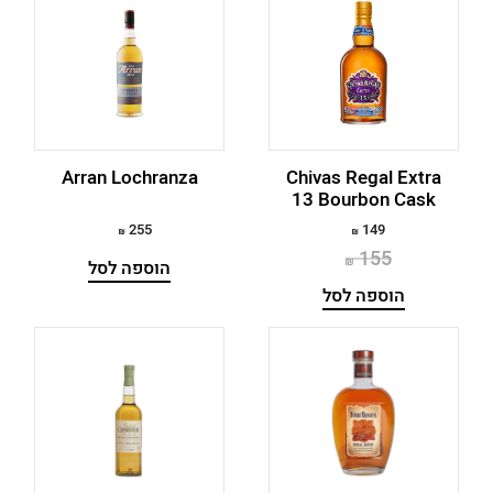
Famous Grouse
Finlaggan
Finnegan
Four Roses
Arran Lochranza
Chivas Regal Extra
13 Bourbon Cask
Fujimi
255
149
Game Of Thrones Whiskey Set
155
הוספה לסל
Glen Grant
הוספה לסל
Glen Scotia
GlenAllachie
Glencadam
GlenDronach