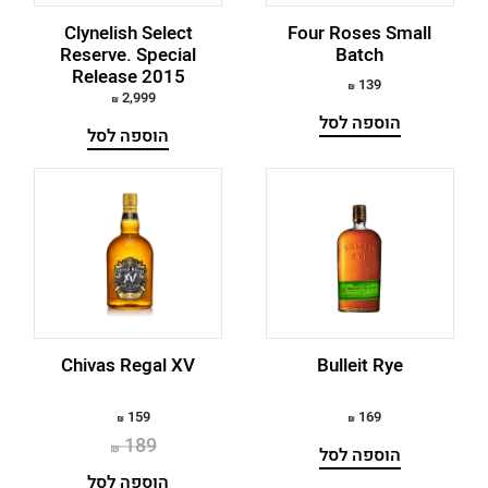
Glenfarclas
Clynelish Select
Four Roses Small
Reserve. Special
Batch
Release 2015
Glenfiddich
139
2,999
GlenGlassaugh
הוספה לסל
הוספה לסל
Glengoyne
Glenmorangie
Glenrothes
Golani
Grant's
Chivas Regal XV
Bulleit Rye
Hazelwood
159
169
Hibiki
189
הוספה לסל
הוספה לסל