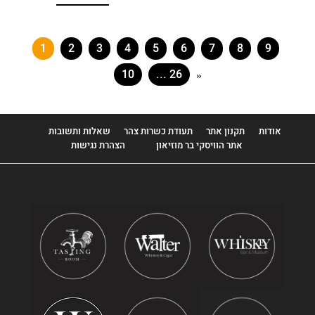
Highland Park
Highland Queen
1
2
3
4
5
6
7
8
9
Hudson
10
... 26
»
Ileach
Inchmoan
אודות
תקנון אתר
תעודת כשרות צהר
שאלות ותשובות
אתר הוויסקי בר מוזיאון
הצהרת נגישות
Inchmurrin
Islay Mist
Isle Of Jura
Jack Daniel's
Jameson
Jim Beam