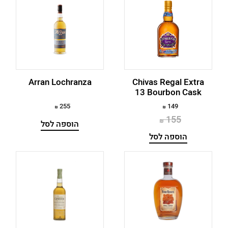
Famous Grouse
Finlaggan
Finnegan
Four Roses
Arran Lochranza
Chivas Regal Extra
13 Bourbon Cask
Fujimi
255
149
Game Of Thrones Whiskey Set
155
הוספה לסל
Glen Grant
הוספה לסל
Glen Scotia
GlenAllachie
Glencadam
GlenDronach