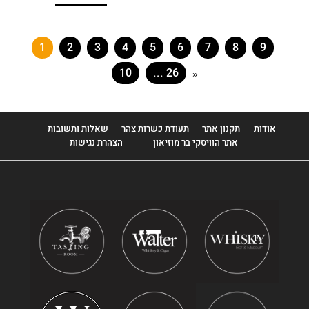
Highland Park
Highland Queen
1
2
3
4
5
6
7
8
9
Hudson
10
... 26
»
Ileach
Inchmoan
אודות
תקנון אתר
תעודת כשרות צהר
שאלות ותשובות
אתר הוויסקי בר מוזיאון
הצהרת נגישות
Inchmurrin
Islay Mist
Isle Of Jura
Jack Daniel's
Jameson
Jim Beam