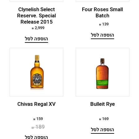
Glenfarclas
Clynelish Select
Four Roses Small
Reserve. Special
Batch
Release 2015
Glenfiddich
139
2,999
GlenGlassaugh
הוספה לסל
הוספה לסל
Glengoyne
Glenmorangie
Glenrothes
Golani
Grant's
Chivas Regal XV
Bulleit Rye
Hazelwood
159
169
Hibiki
189
הוספה לסל
הוספה לסל