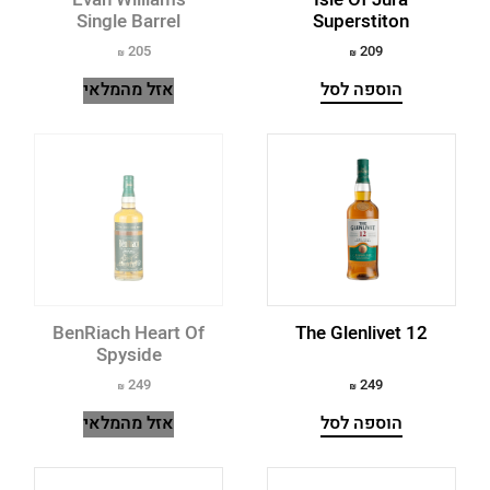
Cutty Sark
Single Barrel
Superstiton
Dailuaine
205
209
הוספה לסל
אזל מהמלאי
Dalwhinnie
Dewar's
Dimple
Drumshanbo
DS Tayman
Eagle Rare
BenRiach Heart Of
The Glenlivet 12
Spyside
Edradour
249
249
Elijah Craig
הוספה לסל
אזל מהמלאי
Evan Williams