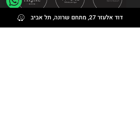
Jack Daniel's
דוד אלעזר 27, מתחם שרונה, תל אביב
Kavalan
Knob Creek
Knockando
Lagavulin
Ledaig
Lochindaal
Longrow
Macduff
Miltonduff
עקבו אחרינו גם ב
Nikka