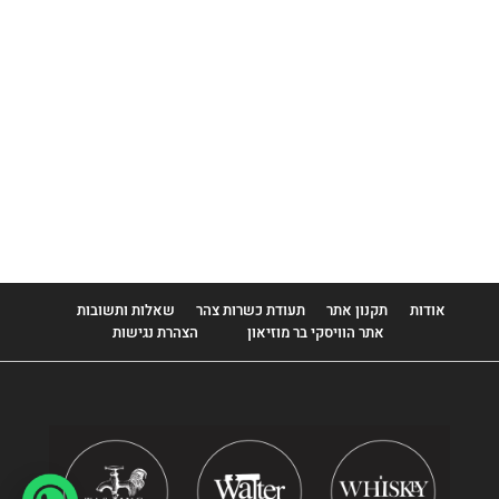
Classic of Islay
Cragganmore
Craigellachie
Dailuaine
Dalwhinnie
Edradour
Elements Of Isla
אודות
תקנון אתר
תעודת כשרות צהר
שאלות ותשובות
אתר הוויסקי בר מוזיאון
הצהרת נגישות
FEW
Glen Elgin
Glen Garioch
Glengoyne