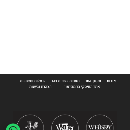
Classic of Islay
Cragganmore
Craigellachie
Dailuaine
Dalwhinnie
Edradour
Elements Of Isla
אודות
תקנון אתר
תעודת כשרות צהר
שאלות ותשובות
אתר הוויסקי בר מוזיאון
הצהרת נגישות
FEW
Glen Elgin
Glen Garioch
Glengoyne