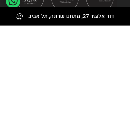
Jack Daniel's
דוד אלעזר 27, מתחם שרונה, תל אביב
Kavalan
Knob Creek
Knockando
Lagavulin
Ledaig
Lochindaal
Longrow
Macduff
Miltonduff
עקבו אחרינו גם ב
Nikka