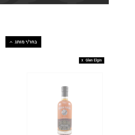
בחר/י מותג
Amrut
Glen Elgin
X
Ardmore
Arran
As We Get It
Auchroisk
Aultmore
Basil Hayden's