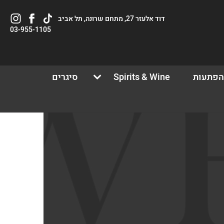
Tiktok
לעמוד
וויסקי
דוד אלעזר 27, מתחם שרונה, תל אביב
link
הפייסבוק
חנות
03-955-1105
של
באינסטגרם
וויסקי
חנות
הפתעות
Spirits & Wine
סיגרים
ש/אורח
ון קלה ומהירה במיוחד. המשיכו למילוי
ת מהיתרונות של משתמש רשום כבר