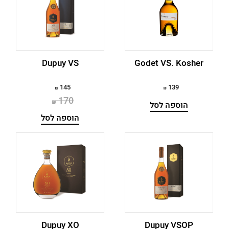
Louis Royer
משתמש חדש/אורח
200-500
Monnet
500-1000
להרשמה
Woodford Reserve
1000-5000
Dupuy VS
Godet VS. Kosher
145
139
170
הוספה לסל
הוספה לסל
Dupuy XO
Dupuy VSOP