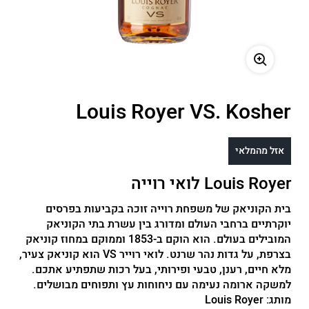
משתמש חדש/אורח
להרשמה
Louis Royer VS. Kosher
אזל מהמלאי
Louis Royer לואי רוייה
בית הקוניאק של משפחת רוייה זוכה בקביעות בפרסים
יוקרתיים ברחבי העולם ומדורג בין עשרת בתי הקוניאק
המובילים בעולם. הוא הוקם ב-1853 וממוקם במחוז קוניאק
בצרפת, על גדות נהר שרנט. לואי רוייר VS הוא קוניאק צעיר,
מלא חיים, רענן, טבעי ופירותי, בעל רכות שתפתיע אתכם.
למשקה ארומה נעימה עם ניחוחות עץ ותפוחים מבושלים.
מותג:
Louis Royer