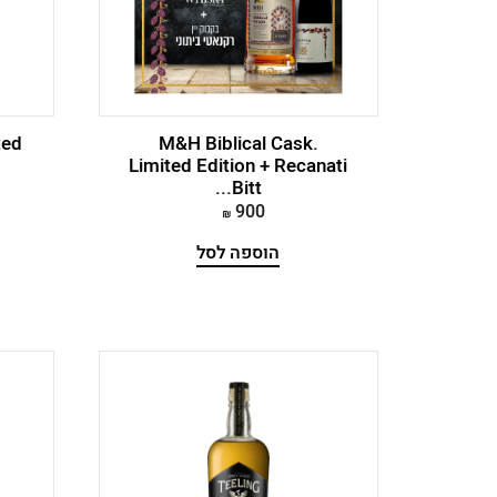
Teeling
ted
M&H Biblical Cask.
Limited Edition + Recanati
Bitt...
900
הוספה לסל