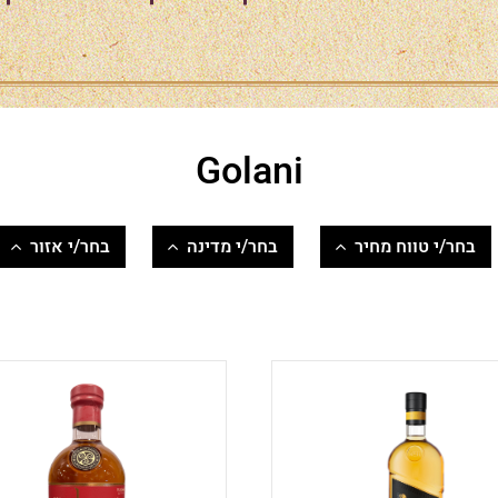
להרשמה
שכחתי סיסמה
Golani
בחר/י טווח מחיר
בחר/י מדינה
בחר/י אזור
200-500
אירלנד
Islay
500-1000
ישראל
סקוטלנד