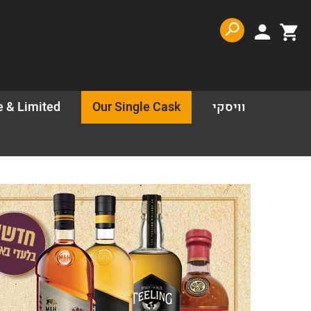
דלג לתוכן
דלג לסרגל הניווט
פתיחת
פתיחת
חלונית
חלונית
משתמש
עגלה
וויסקי
Our Single Cask
e & Limited
סגור
כבר רשומים? התחברו