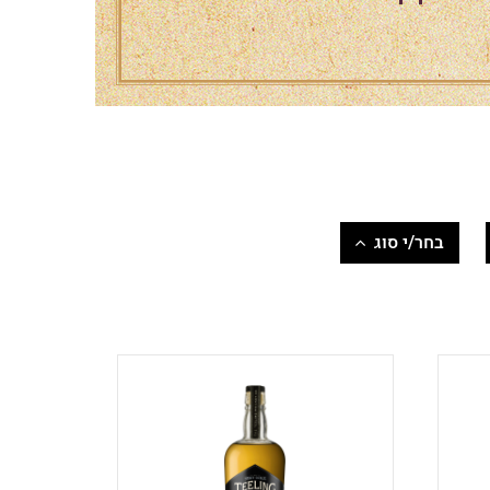
בחר/י סוג
סינגל מאלט