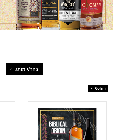
זכור אותי
בחר/י מותג
Golani
Golani
X
Kilchoman
Loch Lomond
M&H
Tamnavulin