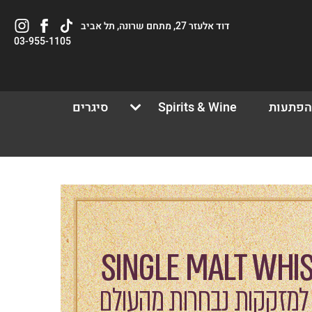
Tiktok
לעמוד
וויסקי
דוד אלעזר 27, מתחם שרונה, תל אביב
link
הפייסבוק
חנות
03-955-1105
של
באינסטגרם
וויסקי
חנות
הפתעות
Spirits & Wine
סיגרים
ש/אורח
ון קלה ומהירה במיוחד. המשיכו למילוי
ת מהיתרונות של משתמש רשום כבר