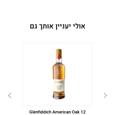
אולי יעניין אותך גם
עבור
עבור
לתמונה
לתמונה
הקודמת
הבאה
Glenfiddich American Oak 12
Da