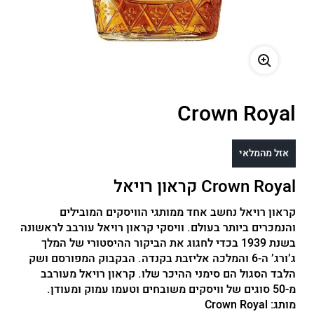
משתמש חדש/אורח
להרשמה
Crown Royal
אזל מהמלאי
Crown Royal קראון רויאל
קראון רויאל נחשב אחד ממותגי הוויסקים המובילים
והנמכרים ביותר בעולם. וויסקי קראון רויאל עורבב לראשונה
בשנת 1939 בכדי לחגוג את הביקור ההיסטורי של המלך
ג’ורג’ ה-6 והמלכה אליזבת בקנדה. הבקבוק המפורסם ושק
הלבד הסגול הם סימני ההיכר שלו. קראון רויאל מעורבב
מ-50 סוגים של וויסקים משובחים וטעמו עמוק ומעודן.
מותג:
Crown Royal