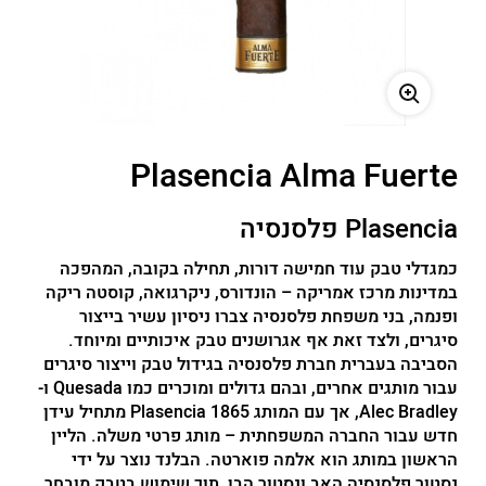
משתמש חדש/אורח
להרשמה
Plasencia Alma Fuerte
Plasencia פלסנסיה
כמגדלי טבק עוד חמישה דורות, תחילה בקובה, המהפכה
במדינות מרכז אמריקה – הונדורס, ניקרגואה, קוסטה ריקה
ופנמה, בני משפחת פלסנסיה צברו ניסיון עשיר בייצור
סיגרים, ולצד זאת אף אגרושנים טבק איכותיים ומיוחד.
הסביבה בעברית חברת פלסנסיה בגידול טבק וייצור סיגרים
עבור מותגים אחרים, ובהם גדולים ומוכרים כמו Quesada ו-
Alec Bradley, אך עם המותג Plasencia 1865 מתחיל עידן
חדש עבור החברה המשפחתית – מותג פרטי משלה. הליין
הראשון במותג הוא אלמה פוארטה. הבלנד נוצר על ידי
נסטור פלסנסיה האב ונסטור הבן, תוך שימוש בטבק מובחר