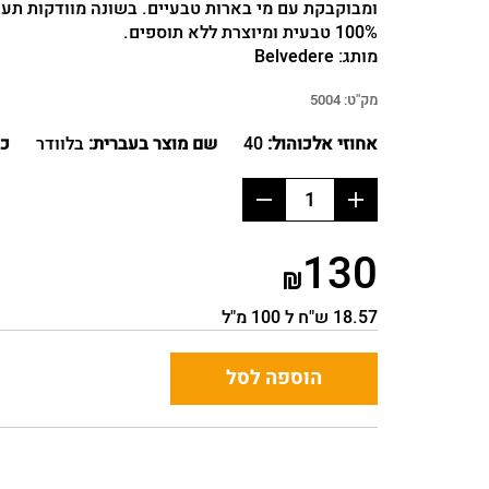
ומבוקבקת עם מי בארות טבעיים. בשונה מוודקות תעש
100% טבעית ומיוצרת ללא תוספים.
זכור אותי
מותג:
Belvedere
מק"ט:
5004
אחוזי אלכוהול:
40
שם מוצר בעברית:
בלוודר
כמ
הוסף
החסר
מוצר
מוצר
130
18.57 ש"ח ל 100 מ"ל
הוספה לסל