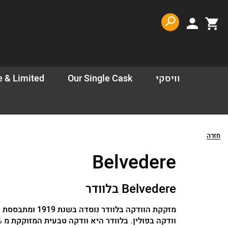
דלג לתוכן
דלג לסרגל הניווט
פתיחת
פתיחת
חלונית
חלונית
משתמש
עגלה
וויסקי
Our Single Cask
e & Limited
סגור
חזרה
כבר רשומים? התחברו
Belvedere
Belvedere בלוודר