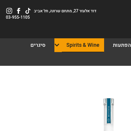
Tiktok
לעמוד
וויסקי
דוד אלעזר 27, מתחם שרונה, תל אביב
link
הפייסבוק
חנות
03-955-1105
של
באינסטגרם
וויסקי
חנות
הפתעות
Spirits & Wine
סיגרים
ש/אורח
ון קלה ומהירה במיוחד. המשיכו למילוי
ת מהיתרונות של משתמש רשום כבר