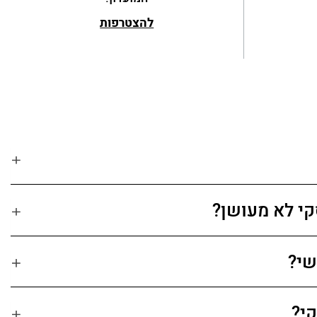
להצטרפות
סקי לא מעושן?
שי?
קי?