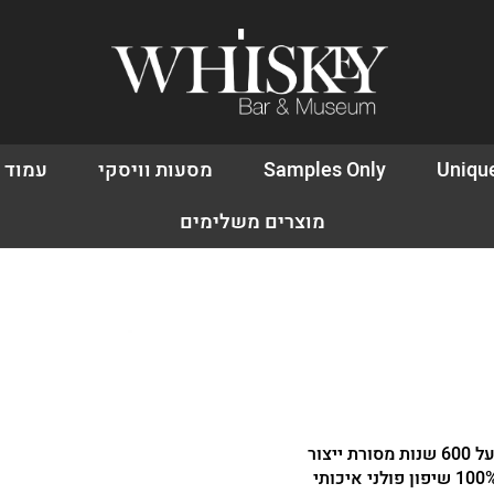
Uniqu
Samples Only
מסעות וויסקי
עמוד 
מוצרים משלימים
אין מוצרים בעגלה
משתמש חד
דאגנו לכם ליצירת חשב
פרטיכם ותוכלו ליהנו
עכשיו.
מזקקת הוודקה בלוודר נוסדה בשנת 1919 ומתבססת על 600 שנות מסורת ייצור
וודקה בפולין. בלוודר היא וודקה טבעית המזוקקת מ 100% שיפון פולני איכותי