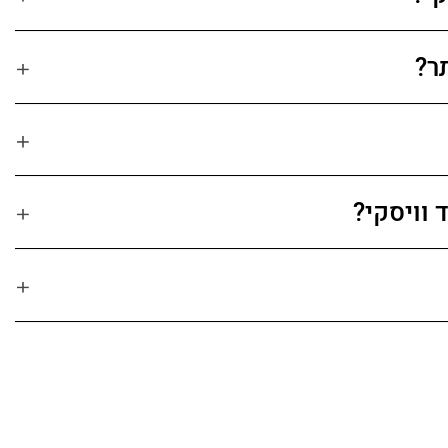
תר?
 וויסקי?